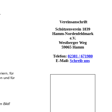
.
Vereinsanschrift
Schützenverein 1839
Hamm-Nordenfeldmark
e.V.
Westberger Weg
59065 Hamm
Telefon:
02381 / 671980
E-Mail:
Schreib uns
iern, für
n und für
m Bild
!