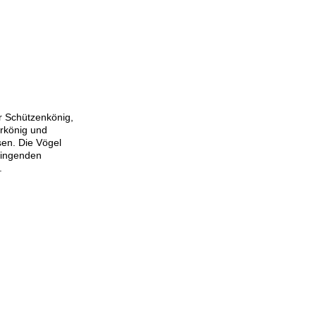
r Schützenkönig,
erkönig und
en. Die Vögel
eingenden
.