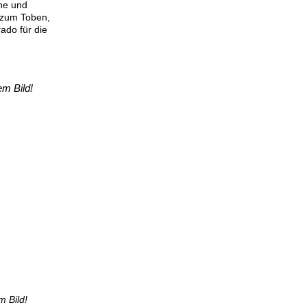
he und
r zum Toben,
ado für die
em Bild!
m Bild!